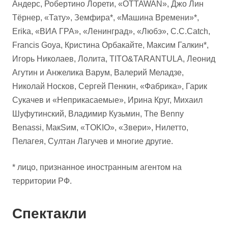
Андерс, Робертино Лорети, «OTTAWAN», Джо Лин
Тёрнер, «Тату», Земфира*, «Машина Времени»*,
Erika, «ВИА ГРА», «Ленинград», «Любэ», C.C.Catch,
Francis Goya, Кристина Орбакайте, Максим Галкин*,
Игорь Николаев, Лолита, TITO&TARANTULA, Леонид
Агутин и Анжелика Варум, Валерий Меладзе,
Николай Носков, Сергей Пенкин, «Фабрика», Гарик
Сукачев и «Неприкасаемые», Ирина Круг, Михаил
Шуфутинский, Владимир Кузьмин, The Benny
Benassi, МакSим, «TOKIO», «Звери», Нилетто,
Пелагея, Султан Лагучев и многие другие.
* лицо, признанное иностранным агентом на
территории РФ.
Спектакли